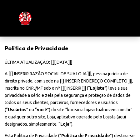
Política de Privacidade
ÚLTIMA ATUALIZAÇÃO: [[[ DATA ]]]
A [[[ INSERIR RAZÃO SOCIAL DE SUA LOJA ]]], pessoa jurídica de
direito privado, com sede na [[[ INSERIR ENDEREÇO COMPLETO ]]],
inscrita no CNPJ/MF sob o nº [[[ INSERIR ]]] (“
Lojista
”) leva a sua
privacidade a sério e zela pela segurança e proteção de dados de
todos os seus clientes, parceiros, fornecedores e usuários
(“
Usuários
” ou “
você
”) do site “koreacia.lojavirtualnuvem.com.br”
e qualquer outro site, Loja, aplicativo operado pelo Lojista (aqui
designados, simplesmente, “
Loja
”).
Esta Política de Privacidade (“
Política de Privacidade
”) destina-se