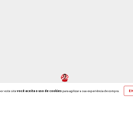
E
or este site
você aceita o uso de cookies
para agilizar a sua experiência de compra.
Copyright Korea & Cia - 2026. Todos os direitos reservados.