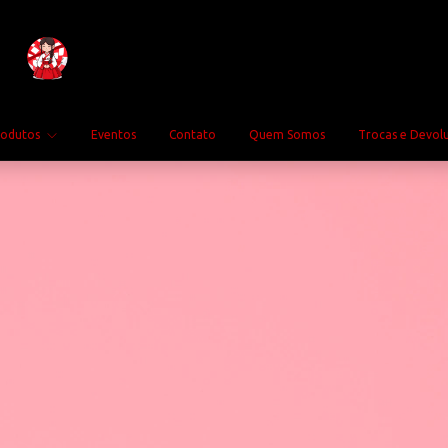
rodutos
Eventos
Contato
Quem Somos
Trocas e Devol