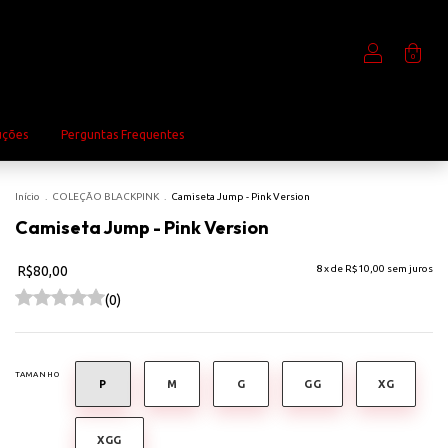
0
uções
Perguntas Frequentes
Início
.
COLEÇÃO BLACKPINK
.
Camiseta Jump - Pink Version
Camiseta Jump - Pink Version
R$80,00
8
x de
R$10,00
sem juros
(0)
TAMANHO
P
M
G
GG
XG
XGG