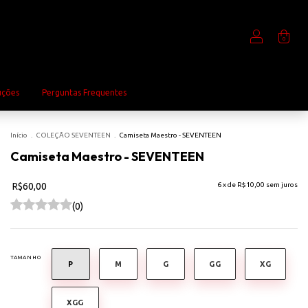
0
uções
Perguntas Frequentes
Início
.
COLEÇÃO SEVENTEEN
.
Camiseta Maestro - SEVENTEEN
Camiseta Maestro - SEVENTEEN
R$60,00
6
x de
R$10,00
sem juros
(0)
TAMANHO
P
M
G
GG
XG
XGG