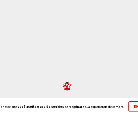
E
or este site
você aceita o uso de cookies
para agilizar a sua experiência de compra.
Copyright Korea & Cia - 2026. Todos os direitos reservados.