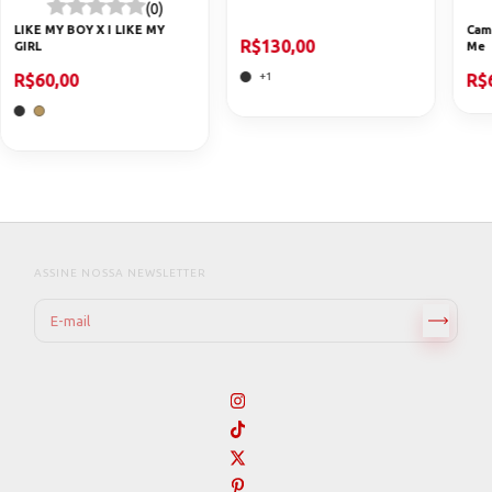
(0)
LIKE MY BOY X I LIKE MY
Cami
R$130,00
GIRL
Me
+1
R$60,00
R$
ASSINE NOSSA NEWSLETTER