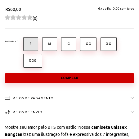
R$60,00
6
x de
R$10,00
sem juros
(0)
TAMANHO
P
M
G
GG
XG
XGG
MEIOS DE PAGAMENTO
MEIOS DE ENVIO
Mostre seu amor pelo BTS com estilo! Nossa
camiseta unissex
Bangtan
traz uma ilustração fofa e expressiva dos 7 integrantes,